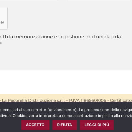
tti la memorizzazione e la gestione dei tuoi dati da
*
©
La Pecorella Distribuzione s.r.l. – P.IVA 11865601006 -
Certificato
 (necessari al suo corretto funzionamento). La prosecuzione della navig
CONSENSO AI COOKIES
ative ai Cookies verrà interpretata come accettazione implicita alla ricezi
ACCETTO
RIFIUTA
LEGGI DI PIÙ