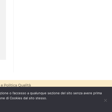
e
Politica Qualità
azione o l’accesso a qualunque sezione del sito senza avere prima
one di Cookies dal sito stesso.