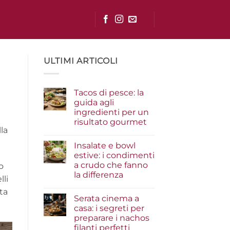
ULTIMI ARTICOLI
Tacos di pesce: la
guida agli
ingredienti per un
risultato gourmet
la
Nessun
commento
Insalate e bowl
su
Tacos
estive: i condimenti
di
a crudo che fanno
o
pesce:
la
la differenza
lli
guida
agli
Nessun
ta
ingredienti
commento
Serata cinema a
su
per
Insalate
un
casa: i segreti per
e
risultato
preparare i nachos
bowl
gourmet
estive:
filanti perfetti