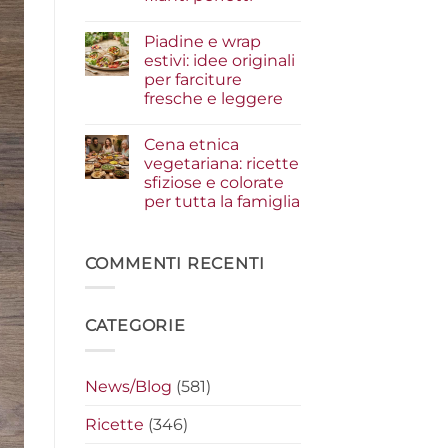
i
condimenti
Nessun
a
commento
Piadine e wrap
su
crudo
Serata
che
estivi: idee originali
cinema
fanno
per farciture
a
la
casa:
differenza
fresche e leggere
i
segreti
Nessun
per
commento
Cena etnica
su
preparare
Piadine
i
vegetariana: ricette
e
nachos
sfiziose e colorate
wrap
filanti
estivi:
perfetti
per tutta la famiglia
idee
originali
Nessun
per
commento
su
farciture
Cena
COMMENTI RECENTI
fresche
etnica
e
vegetariana:
leggere
ricette
sfiziose
CATEGORIE
e
colorate
per
tutta
la
News/Blog
(581)
famiglia
Ricette
(346)