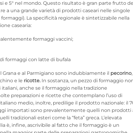
i e 5° nel mondo. Questo risultato è gran parte frutto de
ltre a una grande varietà di prodotti caseari nelle singole
 formaggi). La specificità regionale è sintetizzabile nella
ione casearia:
valentemente formaggi vaccini;
di formaggi con latte di bufala
re al Grana e al Parmigiano sono indubbiamente il
pecorino
,
cchino e le
ricotte.
In sostanza, un pezzo di formaggio no
taliani, anche se il formaggio nella tradizione
olte preparazioni e ricette che contemplano l’uso di
italiano medio, inoltre, predilige il prodotto nazionale: il 
aggi importati sono prevalentemente quelli non prodotti 
lli tradizionali esteri come la “feta” greca. L’elevata
a è, infine, ascrivibile al fatto che il formaggio è un
e nella maggior parte delle preparazioni gastronomiche