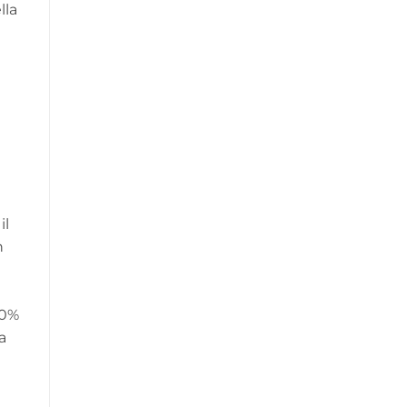
lla
 il
n
70%
a