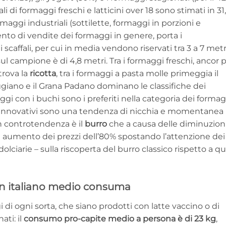
i di formaggi freschi e latticini over 18 sono stimati in 31
aggi industriali (sottilette, formaggi in porzioni e
ento di vendite dei formaggi in genere, porta i
i scaffali, per cui in media vendono riservati tra 3 a 7 metr
sul campione è di 4,8 metri. Tra i formaggi freschi, ancor 
 trova la
ricotta
, tra i formaggi a pasta molle primeggia il
giano e il Grana Padano dominano le classifiche dei
gi con i buchi sono i preferiti nella categoria dei formag
ti innovativi sono una tendenza di nicchia e momentanea
 In controtendenza è il
burro
che a causa delle diminuzion
un aumento dei prezzi dell’80% spostando l’attenzione dei
lciarie – sulla riscoperta del burro classico rispetto a que
un italiano medio consuma
i di ogni sorta, che siano prodotti con latte vaccino o di
ati: il
consumo pro-capite medio a persona è di 23 kg
,