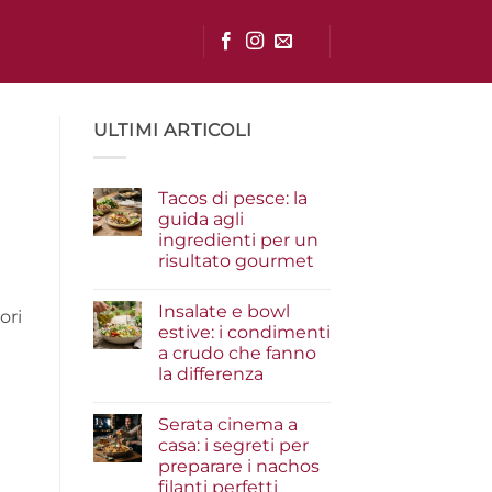
ULTIMI ARTICOLI
Tacos di pesce: la
guida agli
ingredienti per un
risultato gourmet
Nessun
commento
Insalate e bowl
su
ori
Tacos
estive: i condimenti
di
a crudo che fanno
pesce:
la
la differenza
guida
agli
Nessun
ingredienti
commento
Serata cinema a
su
per
Insalate
un
casa: i segreti per
e
risultato
preparare i nachos
bowl
gourmet
estive:
filanti perfetti