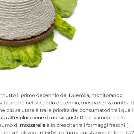
r tutto il primo decennio del Duemila, monitorando
rmata anche nel secondo decennio, mostra senza ombra d
e più salutare è tra le priorità dei consumatori tra i quali
ta all’
esplorazione di nuovi gusti
. Relativamente allo
nsumo di
mozzarelle
è in crescita tra i formaggi freschi (+
erenze), gli yogurt (50%) e i formaggi stagionati (per il 4