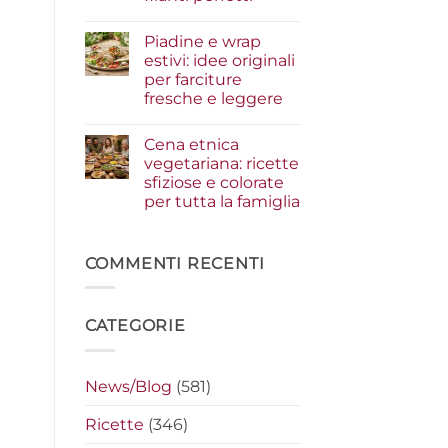
i
condimenti
Nessun
a
commento
Piadine e wrap
su
crudo
Serata
che
estivi: idee originali
cinema
fanno
per farciture
a
la
casa:
differenza
fresche e leggere
i
segreti
Nessun
per
commento
Cena etnica
su
preparare
Piadine
i
vegetariana: ricette
e
nachos
sfiziose e colorate
wrap
filanti
estivi:
perfetti
per tutta la famiglia
idee
originali
Nessun
per
commento
su
farciture
Cena
COMMENTI RECENTI
fresche
etnica
e
vegetariana:
leggere
ricette
sfiziose
CATEGORIE
e
colorate
per
tutta
la
News/Blog
(581)
famiglia
Ricette
(346)