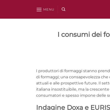
Salta
ai
MENU
contenuti
I consumi dei fo
I produttori di formaggi stanno pren
di formaggi; una consapevolezza che 
attuali e alle prospettive future. Il set
italiana insostituibile, ma la crescent
consumatori e spesso impone delle sc
Indagine Doxa e EURIS