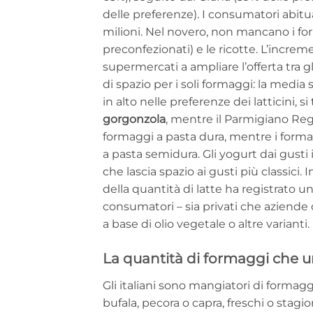
delle preferenze). I consumatori abitual
milioni. Nel novero, non mancano i form
preconfezionati) e le ricotte. L’increm
supermercati a ampliare l’offerta tra gl
di spazio per i soli formaggi: la media 
in alto nelle preferenze dei latticini, si
gorgonzola
, mentre il Parmigiano Reg
formaggi a pasta dura, mentre i formag
a pasta semidura. Gli yogurt dai gus
che lascia spazio ai gusti più classici.
della quantità di latte ha registrato 
consumatori – sia privati che aziende do
a base di olio vegetale o altre varianti.
La quantità di formaggi che 
Gli italiani sono mangiatori di formagg
bufala, pecora o capra, freschi o stagion