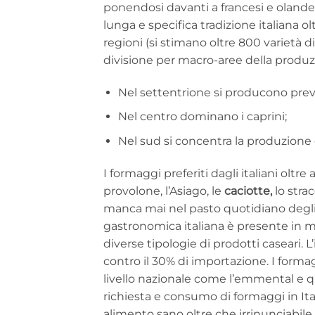
ponendosi davanti a francesi e olandes
lunga e specifica tradizione italiana o
regioni (si stimano oltre 800 varietà di
divisione per macro-aree della produz
Nel settentrione si producono pre
Nel centro dominano i caprini;
Nel sud si concentra la produzione 
I formaggi preferiti dagli italiani olt
provolone, l’Asiago, le
caciotte,
lo stra
manca mai nel pasto quotidiano degli i
gastronomica italiana è presente in m
diverse tipologie di prodotti caseari. L’
contro il 30% di importazione. I form
livello nazionale come l’emmental e que
richiesta e consumo di formaggi in Itali
alimento sano oltre che irrinunciabil