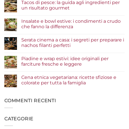
Tacos di pesce: la guida agli ingredienti per
un risultato gourmet
Nessun
commento
Insalate e bowl estive: i condimenti a crudo
su
Tacos
che fanno la differenza
di
pesce:
Nessun
la
commento
Serata cinema a casa: i segreti per preparare i
guida
su
agli
Insalate
nachos filanti perfetti
ingredienti
e
per
bowl
Nessun
un
estive:
commento
Piadine e wrap estivi: idee originali per
risultato
i
su
gourmet
condimenti
Serata
farciture fresche e leggere
a
cinema
crudo
a
Nessun
che
casa:
commento
Cena etnica vegetariana: ricette sfiziose e
fanno
i
su
la
segreti
Piadine
colorate per tutta la famiglia
differenza
per
e
preparare
wrap
Nessun
i
estivi:
commento
nachos
idee
su
filanti
originali
Cena
COMMENTI RECENTI
perfetti
per
etnica
farciture
vegetariana:
fresche
ricette
e
sfiziose
CATEGORIE
leggere
e
colorate
per