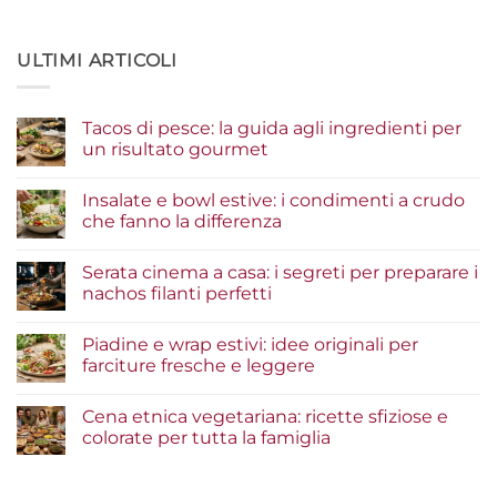
ULTIMI ARTICOLI
Tacos di pesce: la guida agli ingredienti per
un risultato gourmet
Nessun
commento
Insalate e bowl estive: i condimenti a crudo
su
Tacos
che fanno la differenza
di
pesce:
Nessun
la
commento
Serata cinema a casa: i segreti per preparare i
guida
su
agli
Insalate
nachos filanti perfetti
ingredienti
e
per
bowl
Nessun
un
estive:
commento
Piadine e wrap estivi: idee originali per
risultato
i
su
gourmet
condimenti
Serata
farciture fresche e leggere
a
cinema
crudo
a
Nessun
che
casa:
commento
Cena etnica vegetariana: ricette sfiziose e
fanno
i
su
la
segreti
Piadine
colorate per tutta la famiglia
differenza
per
e
preparare
wrap
Nessun
i
estivi:
commento
nachos
idee
su