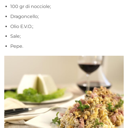
100 gr di nocciole;
Dragoncello;
Olio E.V.O.;
Sale;
Pepe.