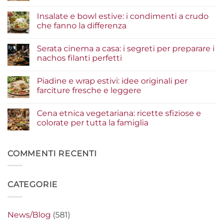
Nessun
commento
Insalate e bowl estive: i condimenti a crudo
su
Tacos
che fanno la differenza
di
pesce:
Nessun
la
commento
Serata cinema a casa: i segreti per preparare i
guida
su
agli
Insalate
nachos filanti perfetti
ingredienti
e
per
bowl
Nessun
un
estive:
commento
Piadine e wrap estivi: idee originali per
risultato
i
su
gourmet
condimenti
Serata
farciture fresche e leggere
a
cinema
crudo
a
Nessun
che
casa:
commento
Cena etnica vegetariana: ricette sfiziose e
fanno
i
su
la
segreti
Piadine
colorate per tutta la famiglia
differenza
per
e
preparare
wrap
Nessun
i
estivi:
commento
nachos
idee
su
filanti
originali
Cena
COMMENTI RECENTI
perfetti
per
etnica
farciture
vegetariana:
fresche
ricette
e
sfiziose
CATEGORIE
leggere
e
colorate
per
tutta
la
News/Blog
(581)
famiglia