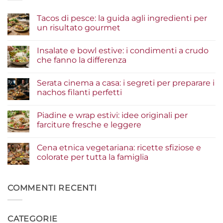
Tacos di pesce: la guida agli ingredienti per
un risultato gourmet
Nessun
commento
Insalate e bowl estive: i condimenti a crudo
su
Tacos
che fanno la differenza
di
pesce:
Nessun
la
commento
Serata cinema a casa: i segreti per preparare i
guida
su
agli
Insalate
nachos filanti perfetti
ingredienti
e
per
bowl
Nessun
un
estive:
commento
Piadine e wrap estivi: idee originali per
risultato
i
su
gourmet
condimenti
Serata
farciture fresche e leggere
a
cinema
crudo
a
Nessun
che
casa:
commento
Cena etnica vegetariana: ricette sfiziose e
fanno
i
su
la
segreti
Piadine
colorate per tutta la famiglia
differenza
per
e
preparare
wrap
Nessun
i
estivi:
commento
nachos
idee
su
filanti
originali
Cena
COMMENTI RECENTI
perfetti
per
etnica
farciture
vegetariana:
fresche
ricette
e
sfiziose
CATEGORIE
leggere
e