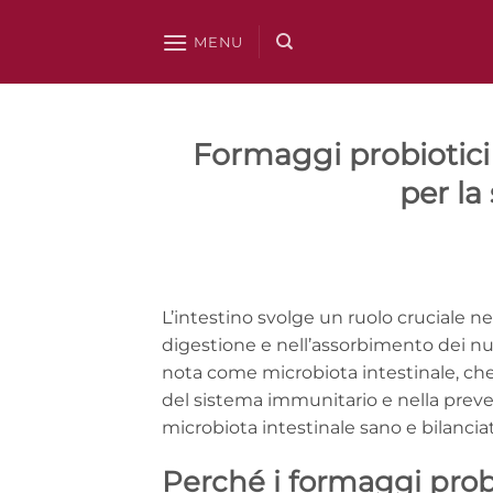
Salta
ai
MENU
contenuti
Formaggi probiotici
per la
L’intestino svolge un ruolo cruciale ne
digestione e nell’assorbimento dei nu
nota come microbiota intestinale, ch
del sistema immunitario e nella preven
microbiota intestinale sano e bilancia
Perché i formaggi prob