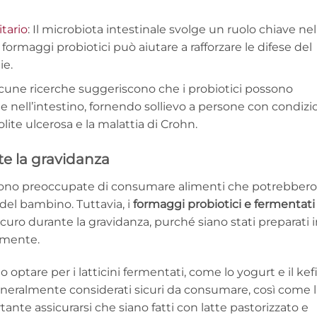
tario
: Il microbiota intestinale svolge un ruolo chiave nel
rmaggi probiotici può aiutare a rafforzare le difese del
ie.
cune ricerche suggeriscono che i probiotici possono
e nell’intestino, fornendo sollievo a persone con condizi
lite ulcerosa e la malattia di Crohn.
e la gravidanza
sono preoccupate di consumare alimenti che potrebbero
 del bambino. Tuttavia, i
formaggi probiotici e fermentati
ro durante la gravidanza, purché siano stati preparati i
amente.
optare per i latticini fermentati, come lo yogurt e il kefi
generalmente considerati sicuri da consumare, così come 
rtante assicurarsi che siano fatti con latte pastorizzato e