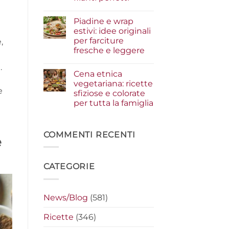
i
condimenti
Nessun
a
commento
Piadine e wrap
su
crudo
Serata
che
estivi: idee originali
cinema
fanno
per farciture
,
a
la
casa:
differenza
fresche e leggere
i
segreti
Nessun
.
per
commento
Cena etnica
su
preparare
Piadine
i
vegetariana: ricette
e
nachos
e
sfiziose e colorate
wrap
filanti
estivi:
perfetti
per tutta la famiglia
idee
originali
Nessun
per
commento
su
farciture
Cena
COMMENTI RECENTI
fresche
e
etnica
e
vegetariana:
leggere
ricette
sfiziose
CATEGORIE
e
colorate
per
tutta
la
News/Blog
(581)
famiglia
Ricette
(346)