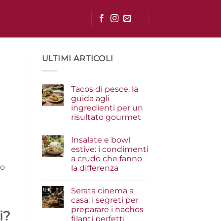
ULTIMI ARTICOLI
Tacos di pesce: la
guida agli
ingredienti per un
risultato gourmet
Nessun
commento
Insalate e bowl
su
Tacos
estive: i condimenti
di
a crudo che fanno
pesce:
la
io
la differenza
guida
agli
Nessun
ingredienti
commento
Serata cinema a
su
per
Insalate
un
casa: i segreti per
e
risultato
preparare i nachos
bowl
gourmet
i?
estive:
filanti perfetti