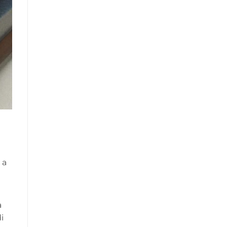
 a
a
i