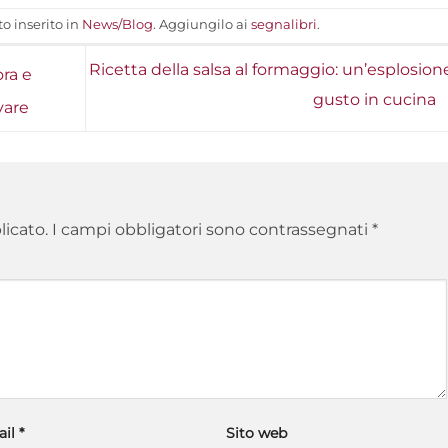
o inserito in
News/Blog
. Aggiungilo ai
segnalibri
.
Ricetta della salsa al formaggio: un’esplosion
ra e
gusto in cucina
vare
licato.
I campi obbligatori sono contrassegnati
*
ail
*
Sito web