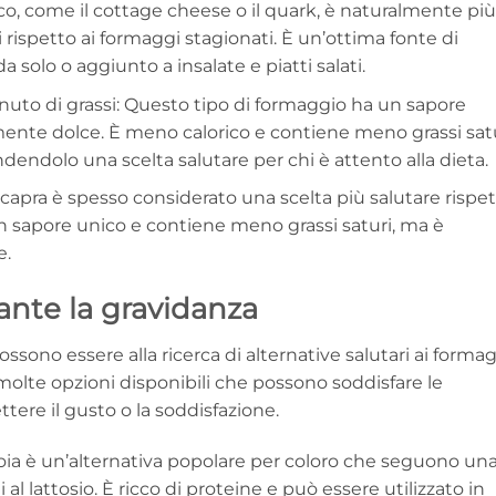
co, come il cottage cheese o il quark, è naturalmente più
 rispetto ai formaggi stagionati. È un’ottima fonte di
solo o aggiunto a insalate e piatti salati.
nuto di grassi: Questo tipo di formaggio ha un sapore
ente dolce. È meno calorico e contiene meno grassi sat
endendolo una scelta salutare per chi è attento alla dieta.
 capra è spesso considerato una scelta più salutare rispe
un sapore unico e contiene meno grassi saturi, ma è
e.
rante la gravidanza
sono essere alla ricerca di alternative salutari ai forma
molte opzioni disponibili che possono soddisfare le
re il gusto o la soddisfazione.
soia è un’alternativa popolare per coloro che seguono un
al lattosio. È ricco di proteine e può essere utilizzato in