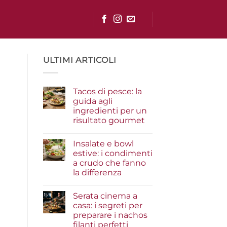
ULTIMI ARTICOLI
Tacos di pesce: la
guida agli
ingredienti per un
risultato gourmet
Nessun
commento
Insalate e bowl
su
Tacos
estive: i condimenti
di
a crudo che fanno
pesce:
la
la differenza
guida
agli
Nessun
ingredienti
commento
Serata cinema a
su
per
Insalate
un
casa: i segreti per
e
risultato
preparare i nachos
bowl
gourmet
estive:
filanti perfetti