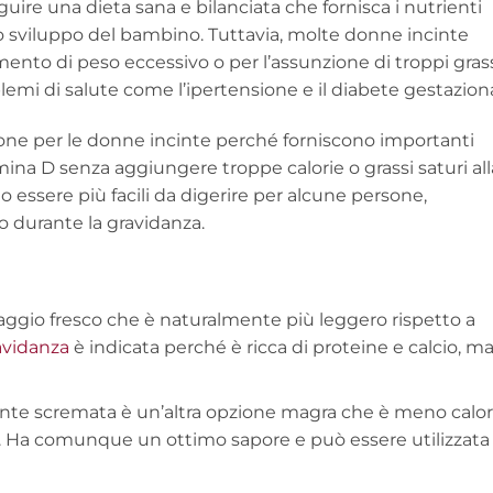
uire una dieta sana e bilanciata che fornisca i nutrienti
lo sviluppo del bambino. Tuttavia, molte donne incinte
nto di peso eccessivo o per l’assunzione di troppi gras
lemi di salute come l’ipertensione e il diabete gestaziona
one per le donne incinte perché forniscono importanti
mina D senza aggiungere troppe calorie o grassi saturi all
o essere più facili da digerire per alcune persone,
vo durante la gravidanza.
aggio fresco che è naturalmente più leggero rispetto a
ravidanza
è indicata perché è ricca di proteine e calcio, m
ente scremata è un’altra opzione magra che è meno calor
le. Ha comunque un ottimo sapore e può essere utilizzata 