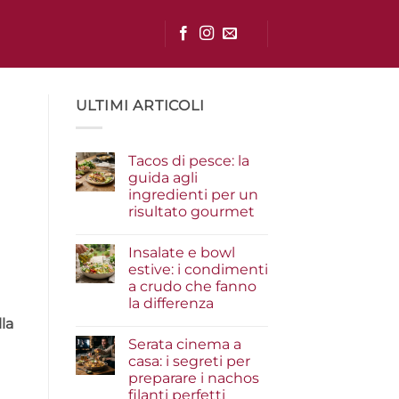
ULTIMI ARTICOLI
Tacos di pesce: la
guida agli
ingredienti per un
risultato gourmet
Nessun
commento
Insalate e bowl
su
Tacos
estive: i condimenti
di
a crudo che fanno
pesce:
la
la differenza
guida
agli
Nessun
la
ingredienti
commento
Serata cinema a
su
per
Insalate
un
casa: i segreti per
e
risultato
preparare i nachos
bowl
gourmet
estive:
filanti perfetti