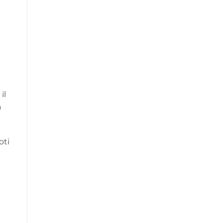
il
a
oti