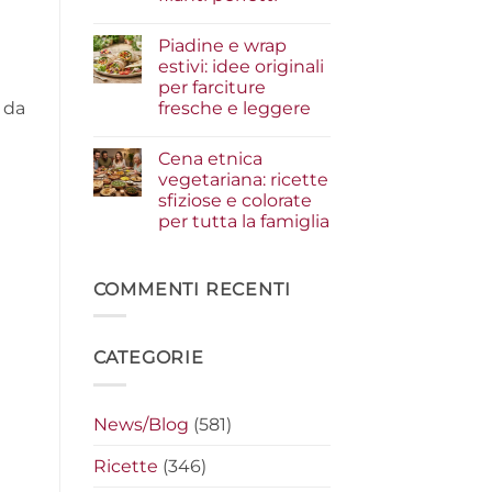
i
condimenti
Nessun
a
commento
Piadine e wrap
su
crudo
Serata
che
estivi: idee originali
cinema
fanno
per farciture
a
la
casa:
differenza
fresche e leggere
 da
i
segreti
Nessun
per
commento
Cena etnica
su
preparare
Piadine
i
vegetariana: ricette
e
nachos
sfiziose e colorate
wrap
filanti
estivi:
perfetti
per tutta la famiglia
idee
originali
Nessun
per
commento
su
farciture
Cena
COMMENTI RECENTI
fresche
etnica
e
vegetariana:
leggere
ricette
sfiziose
CATEGORIE
e
colorate
per
tutta
la
News/Blog
(581)
famiglia
Ricette
(346)