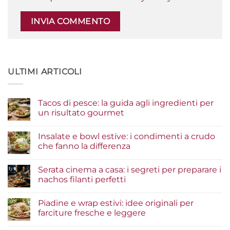
ULTIMI ARTICOLI
Tacos di pesce: la guida agli ingredienti per
un risultato gourmet
Nessun
commento
Insalate e bowl estive: i condimenti a crudo
su
Tacos
che fanno la differenza
di
pesce:
Nessun
la
commento
Serata cinema a casa: i segreti per preparare i
guida
su
agli
Insalate
nachos filanti perfetti
ingredienti
e
per
bowl
Nessun
un
estive:
commento
Piadine e wrap estivi: idee originali per
risultato
i
su
gourmet
condimenti
Serata
farciture fresche e leggere
a
cinema
crudo
a
Nessun
che
casa: