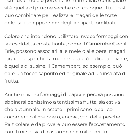
fichi, uva, mele o pere. Tra le marmellate consigliate
vi è quella di prugne secche o di cotogne. Il tutto si
può combinare per realizzare magari delle torte
dolci-salate oppure per degli antipasti prelibati.
Coloro che intendono utilizzare invece formaggi con
la cosiddetta crosta fiorita, come il
Camembert
ed il
Brie, possono associarli alle mele o alle pere, magari
tagliate a spicchi. La marmellata più indicata, invece,
è quella di susine. Il Camembert, ad esempio, può
dare un tocco saporito ed originale ad un’insalata di
frutta.
Anche i diversi
formaggi di capra e pecora
possono
abbinarsi benissimo a tantissima frutta, sia estiva
che autunnale. In estate, i primi sono ideali col
cocomero o il melone o, ancora, con delle pesche.
Particolare e da provare può essere l’accostamento
con il miele, sia di castagno che millefiori. In