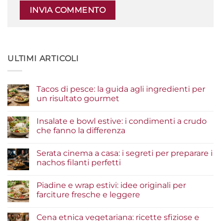
ULTIMI ARTICOLI
Tacos di pesce: la guida agli ingredienti per
un risultato gourmet
Nessun
commento
Insalate e bowl estive: i condimenti a crudo
su
Tacos
che fanno la differenza
di
pesce:
Nessun
la
commento
Serata cinema a casa: i segreti per preparare i
guida
su
agli
Insalate
nachos filanti perfetti
ingredienti
e
per
bowl
Nessun
un
estive:
commento
Piadine e wrap estivi: idee originali per
risultato
i
su
gourmet
condimenti
Serata
farciture fresche e leggere
a
cinema
crudo
a
Nessun
che
casa:
commento
Cena etnica vegetariana: ricette sfiziose e
fanno
i
su