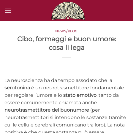
Salta
ai
contenuti
NEWS/BLOG
Cibo, formaggi e buon umore:
cosa li lega
La neuroscienza ha da tempo assodato che la
serotonina
è un neurotrasmettitore fondamentale
per regolare l’umore e lo
stato emotivo
, tanto da
essere comunemente chiamata anche
neurotrasmettitore del buonumore
(per
neurotrasmettitori si intendono le sostanze tramite
cui le cellule cerebrali comunicano tra loro). La nota
positiva è che questa sostanza può essere