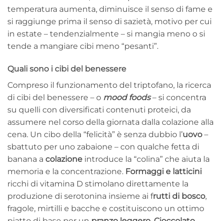
temperatura aumenta, diminuisce il senso di fame e
si raggiunge prima il senso di sazietà, motivo per cui
in estate – tendenzialmente – si mangia meno o si
tende a mangiare cibi meno “pesanti”.
Quali sono i cibi del benessere
Compreso il funzionamento del triptofano, la ricerca
di cibi del benessere – o
mood foods
– si concentra
su quelli con diversificati contenuti proteici, da
assumere nel corso della giornata dalla colazione alla
cena. Un cibo della “felicità” è senza dubbio l’
uovo
–
sbattuto per uno zabaione – con qualche fetta di
banana a
colazione
introduce la “colina” che aiuta la
memoria e la concentrazione.
Formaggi e latticini
ricchi di vitamina D stimolano direttamente la
produzione di serotonina insieme ai f
rutti di bosco
,
fragole, mirtilli e bacche e costituiscono un ottimo
piatto di base per un
pranzo leggero
.
Cioccolato