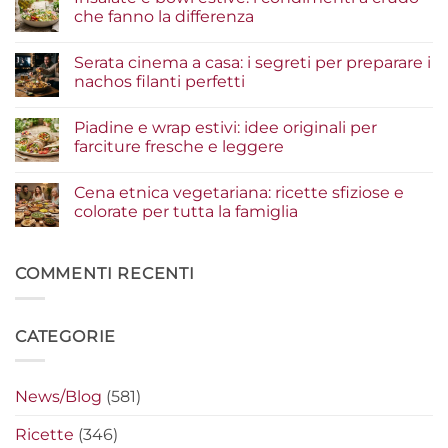
Tacos
che fanno la differenza
di
pesce:
Nessun
la
commento
Serata cinema a casa: i segreti per preparare i
guida
su
agli
Insalate
nachos filanti perfetti
ingredienti
e
per
bowl
Nessun
un
estive:
commento
Piadine e wrap estivi: idee originali per
risultato
i
su
gourmet
condimenti
Serata
farciture fresche e leggere
a
cinema
crudo
a
Nessun
che
casa:
commento
Cena etnica vegetariana: ricette sfiziose e
fanno
i
su
la
segreti
Piadine
colorate per tutta la famiglia
differenza
per
e
preparare
wrap
Nessun
i
estivi:
commento
nachos
idee
su
filanti
originali
Cena
COMMENTI RECENTI
perfetti
per
etnica
farciture
vegetariana:
fresche
ricette
e
sfiziose
CATEGORIE
leggere
e
colorate
per
tutta
la
News/Blog
(581)
famiglia
Ricette
(346)