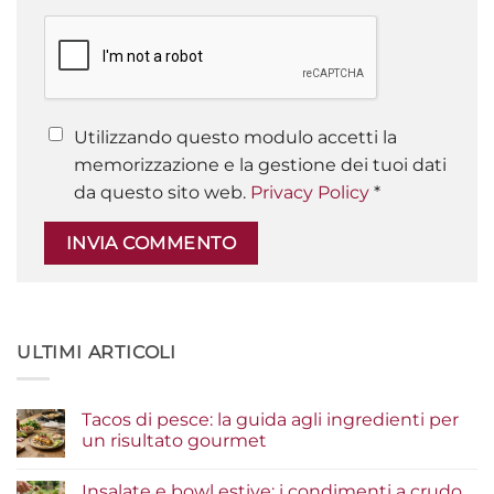
Utilizzando questo modulo accetti la
memorizzazione e la gestione dei tuoi dati
da questo sito web.
Privacy Policy
*
ULTIMI ARTICOLI
Tacos di pesce: la guida agli ingredienti per
un risultato gourmet
Nessun
commento
Insalate e bowl estive: i condimenti a crudo
su