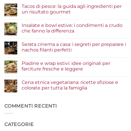
Tacos di pesce: la guida agli ingredienti per
un risultato gourmet
Nessun
commento
Insalate e bowl estive: i condimenti a crudo
su
Tacos
che fanno la differenza
di
pesce:
Nessun
la
commento
Serata cinema a casa: i segreti per preparare i
guida
su
agli
Insalate
nachos filanti perfetti
ingredienti
e
per
bowl
Nessun
un
estive:
commento
Piadine e wrap estivi: idee originali per
risultato
i
su
gourmet
condimenti
Serata
farciture fresche e leggere
a
cinema
crudo
a
Nessun
che
casa:
commento
Cena etnica vegetariana: ricette sfiziose e
fanno
i
su
la
segreti
Piadine
colorate per tutta la famiglia
differenza
per
e
preparare
wrap
Nessun
i
estivi:
commento
nachos
idee
su
filanti
originali
Cena
COMMENTI RECENTI
perfetti
per
etnica
farciture
vegetariana:
fresche
ricette
e
sfiziose
CATEGORIE
leggere
e
colorate