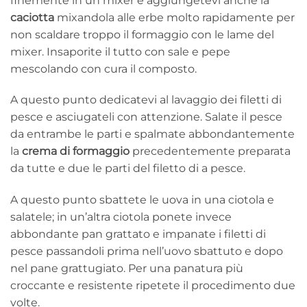
finemente in un mixer e aggiungetevi anche la
caciotta
mixandola alle erbe molto rapidamente per
non scaldare troppo il formaggio con le lame del
mixer. Insaporite il tutto con sale e pepe
mescolando con cura il composto.
A questo punto dedicatevi al lavaggio dei filetti di
pesce e asciugateli con attenzione. Salate il pesce
da entrambe le parti e spalmate abbondantemente
la
crema di formaggio
precedentemente preparata
da tutte e due le parti del filetto di a pesce.
A questo punto sbattete le uova in una ciotola e
salatele; in un’altra ciotola ponete invece
abbondante pan grattato e impanate i filetti di
pesce passandoli prima nell’uovo sbattuto e dopo
nel pane grattugiato. Per una panatura più
croccante e resistente ripetete il procedimento due
volte.