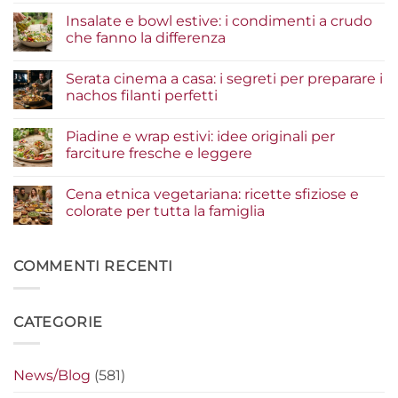
commento
Insalate e bowl estive: i condimenti a crudo
su
Tacos
che fanno la differenza
di
pesce:
Nessun
la
commento
Serata cinema a casa: i segreti per preparare i
guida
su
agli
Insalate
nachos filanti perfetti
ingredienti
e
per
bowl
Nessun
un
estive:
commento
Piadine e wrap estivi: idee originali per
risultato
i
su
gourmet
condimenti
Serata
farciture fresche e leggere
a
cinema
crudo
a
Nessun
che
casa:
commento
Cena etnica vegetariana: ricette sfiziose e
fanno
i
su
la
segreti
Piadine
colorate per tutta la famiglia
differenza
per
e
preparare
wrap
Nessun
i
estivi:
commento
nachos
idee
su
filanti
originali
Cena
COMMENTI RECENTI
perfetti
per
etnica
farciture
vegetariana:
fresche
ricette
e
sfiziose
CATEGORIE
leggere
e
colorate
per
tutta
la
News/Blog
(581)
famiglia