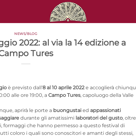
NEWS/BLOG
gio 2022: al via la 14 edizione a
Campo Tures
gio
è previsto dall’
8 al 10 aprile 2022
e accoglierà chiunq
10:00 alle ore 19:00, a
Campo Tures
, capoluogo della Valle
nque, aprirà le porte a
buongustai
ed
appassionati
saggiare
durante gli amatissimi
laboratori del gusto
, oltre
ti, formaggi che hanno permesso a questo festival di
ti coloro i quali sono conoscitori e amanti degli stessi,