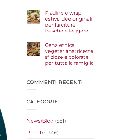
i
condimenti
Nessun
a
commento
Piadine e wrap
su
crudo
Serata
che
estivi: idee originali
cinema
fanno
per farciture
a
la
casa:
differenza
fresche e leggere
i
segreti
Nessun
per
commento
Cena etnica
su
preparare
Piadine
i
vegetariana: ricette
e
nachos
sfiziose e colorate
wrap
filanti
estivi:
perfetti
per tutta la famiglia
idee
originali
Nessun
per
commento
su
farciture
Cena
COMMENTI RECENTI
fresche
etnica
e
vegetariana:
leggere
ricette
sfiziose
CATEGORIE
e
colorate
per
tutta
la
News/Blog
(581)
famiglia
Ricette
(346)