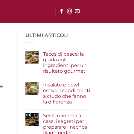
ULTIMI ARTICOLI
Tacos di pesce: la
guida agli
ingredienti per un
risultato gourmet
Nessun
commento
Insalate e bowl
su
ue
Tacos
estive: i condimenti
di
a crudo che fanno
pesce:
la
la differenza
guida
agli
Nessun
ingredienti
commento
Serata cinema a
su
per
Insalate
un
casa: i segreti per
e
risultato
preparare i nachos
bowl
gourmet
estive:
filanti perfetti