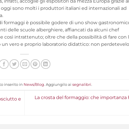
, infatti, accoglie gli espositori da mezza Europa grazie al
oggi sono molti i produttori italiani ed internazionali ad
a.
o di formaggi è possibile godere di uno show gastronomic
lenti delle scuole alberghiere, affiancati da alcuni chef
così intrattenuto; oltre che della possibilità di fare con 
 un vero e proprio laboratorio didattico: non perdetevelo
o inserito in
News/Blog
. Aggiungilo ai
segnalibri
.
La crosta del formaggio: che importanza 
osciutto e