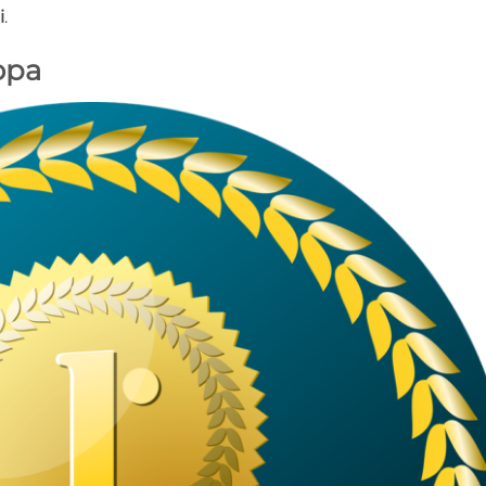
i
.
opa