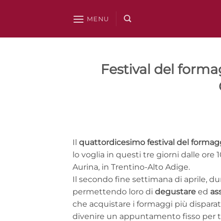
Salta
ai
MENU
contenuti
Festival del formag
Il
quattordicesimo festival del formag
lo voglia in questi tre giorni dalle ore 
Aurina, in Trentino-Alto Adige.
Il secondo fine settimana di aprile, du
permettendo loro di
degustare
ed
as
che acquistare i formaggi più dispara
divenire un appuntamento fisso per tut