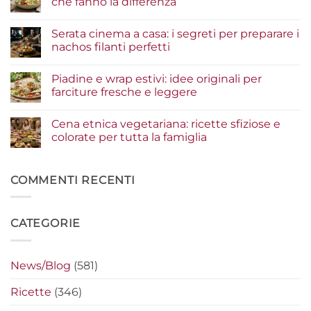
che fanno la differenza
di
pesce:
Nessun
la
commento
Serata cinema a casa: i segreti per preparare i
guida
su
agli
Insalate
nachos filanti perfetti
ingredienti
e
per
bowl
Nessun
un
estive:
commento
Piadine e wrap estivi: idee originali per
risultato
i
su
gourmet
condimenti
Serata
farciture fresche e leggere
a
cinema
crudo
a
Nessun
che
casa:
commento
Cena etnica vegetariana: ricette sfiziose e
fanno
i
su
la
segreti
Piadine
colorate per tutta la famiglia
differenza
per
e
preparare
wrap
Nessun
i
estivi:
commento
nachos
idee
su
filanti
originali
Cena
COMMENTI RECENTI
perfetti
per
etnica
farciture
vegetariana:
fresche
ricette
e
sfiziose
CATEGORIE
leggere
e
colorate
per
tutta
la
News/Blog
(581)
famiglia
Ricette
(346)