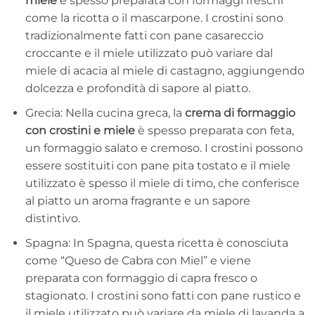
miele
è spesso preparata con formaggi freschi
come la ricotta o il mascarpone. I crostini sono
tradizionalmente fatti con pane casareccio
croccante e il miele utilizzato può variare dal
miele di acacia al miele di castagno, aggiungendo
dolcezza e profondità di sapore al piatto.
Grecia: Nella cucina greca, la
crema di formaggio
con crostini e miele
è spesso preparata con feta,
un formaggio salato e cremoso. I crostini possono
essere sostituiti con pane pita tostato e il miele
utilizzato è spesso il miele di timo, che conferisce
al piatto un aroma fragrante e un sapore
distintivo.
Spagna: In Spagna, questa ricetta è conosciuta
come “Queso de Cabra con Miel” e viene
preparata con formaggio di capra fresco o
stagionato. I crostini sono fatti con pane rustico e
il miele utilizzato può variare da miele di lavanda a