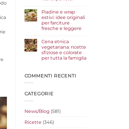
i
odo
condimenti
Nessun
a
commento
Piadine e wrap
su
crudo
Serata
che
estivi: idee originali
ica
cinema
fanno
per farciture
a
la
casa:
differenza
fresche e leggere
i
rie
segreti
Nessun
per
commento
Cena etnica
su
preparare
Piadine
i
vegetariana: ricette
e
nachos
sfiziose e colorate
wrap
filanti
estivi:
perfetti
per tutta la famiglia
re
idee
originali
Nessun
per
commento
su
farciture
Cena
COMMENTI RECENTI
fresche
etnica
e
vegetariana:
leggere
ricette
sfiziose
CATEGORIE
e
colorate
per
tutta
la
News/Blog
(581)
famiglia
Ricette
(346)