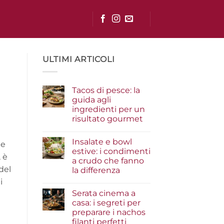
ULTIMI ARTICOLI
Tacos di pesce: la
guida agli
ingredienti per un
risultato gourmet
Nessun
commento
Insalate e bowl
su
 e
Tacos
estive: i condimenti
di
 è
a crudo che fanno
pesce:
la
del
la differenza
guida
agli
Nessun
i
ingredienti
commento
Serata cinema a
su
per
Insalate
un
casa: i segreti per
e
risultato
preparare i nachos
bowl
gourmet
estive:
filanti perfetti