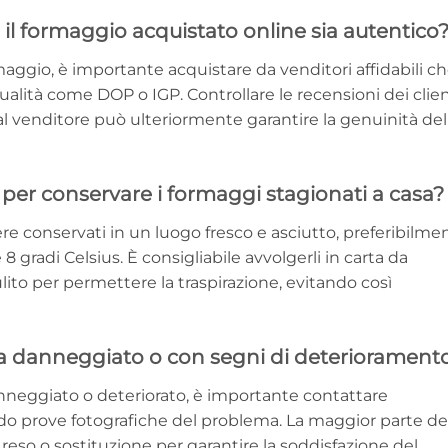
il formaggio acquistato online sia autentico
rmaggio, è importante acquistare da venditori affidabili c
qualità come DOP o IGP. Controllare le recensioni dei clien
dal venditore può ulteriormente garantire la genuinità del
e per conservare i formaggi stagionati a casa?
re conservati in un luogo fresco e asciutto, preferibilme
 8 gradi Celsius. È consigliabile avvolgerli in carta da
ito per permettere la traspirazione, evitando così
iva danneggiato o con segni di deteriorament
anneggiato o deteriorato, è importante contattare
o prove fotografiche del problema. La maggior parte de
di reso o sostituzione per garantire la soddisfazione del