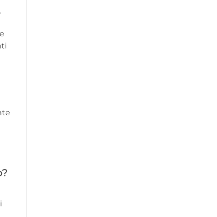
?
he
ti
nte
o?
i