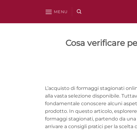
Salta
ai
MENU
contenuti
Cosa verificare p
L’acquisto di formaggi stagionati onli
alla vasta selezione disponibile. Tutta
fondamentale conoscere alcuni aspetti cr
prodotto. In questo articolo, esplorer
formaggi stagionati, partendo da una 
arrivare a consigli pratici per la scelt