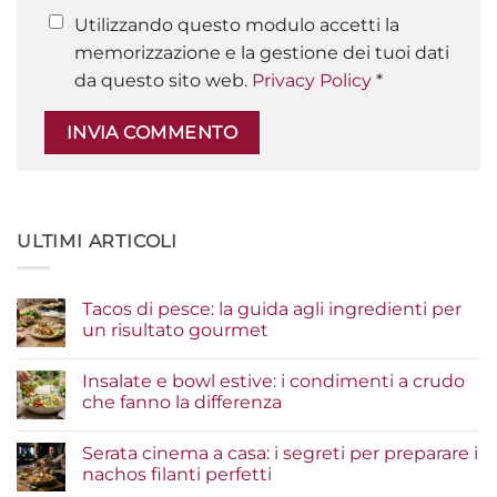
Utilizzando questo modulo accetti la
memorizzazione e la gestione dei tuoi dati
da questo sito web.
Privacy Policy
*
ULTIMI ARTICOLI
Tacos di pesce: la guida agli ingredienti per
un risultato gourmet
Nessun
commento
Insalate e bowl estive: i condimenti a crudo
su
Tacos
che fanno la differenza
di
pesce:
Nessun
la
commento
Serata cinema a casa: i segreti per preparare i
guida
su
agli
Insalate
nachos filanti perfetti
ingredienti
e
per
bowl