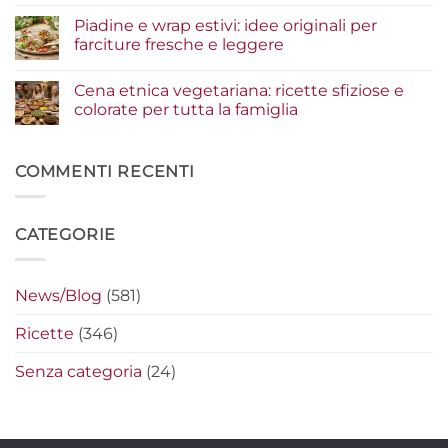
Nessun
un
estive:
commento
Piadine e wrap estivi: idee originali per
risultato
i
su
gourmet
condimenti
Serata
farciture fresche e leggere
a
cinema
crudo
a
Nessun
che
casa:
commento
Cena etnica vegetariana: ricette sfiziose e
fanno
i
su
la
segreti
Piadine
colorate per tutta la famiglia
differenza
per
e
preparare
wrap
Nessun
i
estivi:
commento
nachos
idee
su
filanti
originali
Cena
COMMENTI RECENTI
perfetti
per
etnica
farciture
vegetariana:
fresche
ricette
e
sfiziose
CATEGORIE
leggere
e
colorate
per
tutta
la
News/Blog
(581)
famiglia
Ricette
(346)
Senza categoria
(24)