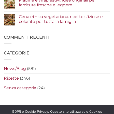
Piadine e wrap estivi: idee originali per
gourmet
condimenti
Serata
farciture fresche e leggere
a
cinema
crudo
a
Nessun
che
casa:
commento
Cena etnica vegetariana: ricette sfiziose e
fanno
i
su
la
segreti
Piadine
colorate per tutta la famiglia
differenza
per
e
preparare
wrap
Nessun
i
estivi:
commento
nachos
idee
su
filanti
originali
Cena
COMMENTI RECENTI
perfetti
per
etnica
farciture
vegetariana:
fresche
ricette
e
sfiziose
CATEGORIE
leggere
e
colorate
per
tutta
la
News/Blog
(581)
famiglia
Ricette
(346)
Senza categoria
(24)
GDPR e Cookie Privacy. Questo sito utilizza solo Cookies