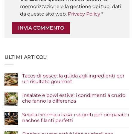
memorizzazione e la gestione dei tuoi dati
da questo sito web.
Privacy Policy
*
ULTIMI ARTICOLI
Tacos di pesce: la guida agli ingredienti per
un risultato gourmet
Nessun
commento
Insalate e bowl estive: i condimenti a crudo
su
Tacos
che fanno la differenza
di
pesce:
Nessun
la
commento
Serata cinema a casa: i segreti per preparare i
guida
su
agli
Insalate
nachos filanti perfetti
ingredienti
e
per
bowl
Nessun
un
estive:
commento
risultato
i
su