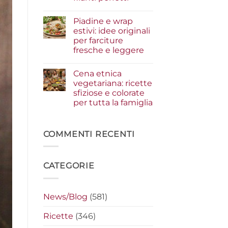
i
condimenti
Nessun
a
commento
Piadine e wrap
su
crudo
Serata
che
estivi: idee originali
cinema
fanno
per farciture
a
la
casa:
differenza
fresche e leggere
i
segreti
Nessun
per
commento
Cena etnica
su
preparare
Piadine
i
vegetariana: ricette
e
nachos
sfiziose e colorate
wrap
filanti
estivi:
perfetti
per tutta la famiglia
idee
originali
Nessun
per
commento
su
farciture
Cena
COMMENTI RECENTI
fresche
etnica
e
vegetariana:
leggere
ricette
sfiziose
CATEGORIE
e
colorate
per
tutta
la
News/Blog
(581)
famiglia
Ricette
(346)