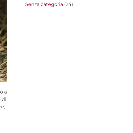
Senza categoria
(24)
o a
 di
re,