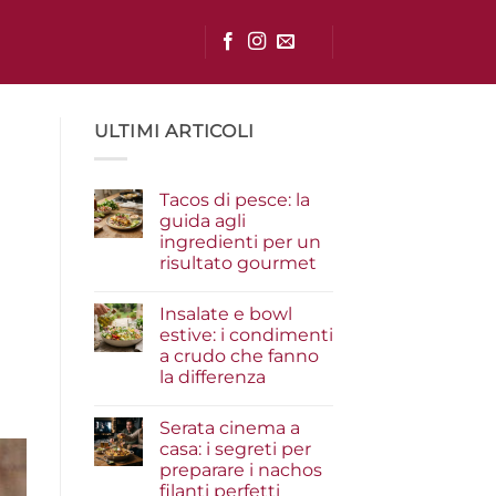
ULTIMI ARTICOLI
Tacos di pesce: la
guida agli
ingredienti per un
risultato gourmet
Nessun
commento
Insalate e bowl
su
Tacos
estive: i condimenti
di
a crudo che fanno
pesce:
la
la differenza
guida
agli
Nessun
ingredienti
commento
Serata cinema a
su
per
Insalate
un
casa: i segreti per
e
risultato
preparare i nachos
bowl
gourmet
estive:
filanti perfetti