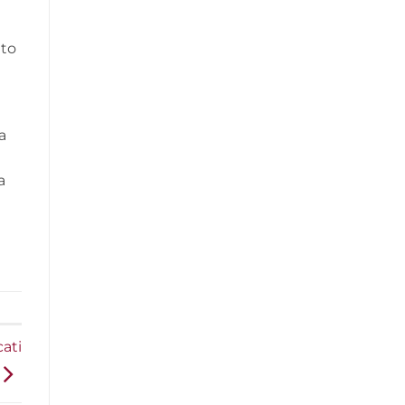
uto
a
a
ati