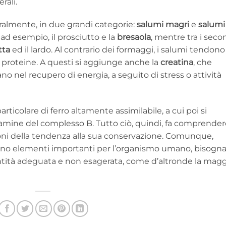
rali.
ralmente, in due grandi categorie:
salumi magri
e
salumi
, ad esempio, il prosciutto e la
bresaola
, mentre tra i seco
tta
ed il lardo. Al contrario dei formaggi, i salumi tendono
e proteine. A questi si aggiunge anche la
creatina
, che
o nel recupero di energia, a seguito di stress o attività
articolare di ferro altamente assimilabile, a cui poi si
amine del complesso B. Tutto ciò, quindi, fa comprender
gioni della tendenza alla sua conservazione. Comunque,
no elementi importanti per l’organismo umano, bisogn
tà adeguata e non esagerata, come d’altronde la magg