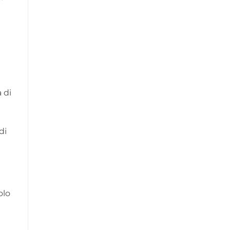
 di
di
olo