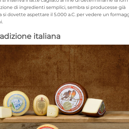
i si inseriva il latte cagliato al fine di determinarne la for
azione di ingredienti semplici, sembra si producesse già
ia si dovette aspettare il 5.000 a.C. per vedere un formag
i.
adizione italiana