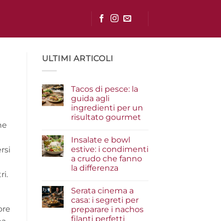
ULTIMI ARTICOLI
Tacos di pesce: la
guida agli
ingredienti per un
risultato gourmet
ine
Nessun
commento
Insalate e bowl
su
Tacos
estive: i condimenti
rsi
di
a crudo che fanno
pesce:
la
la differenza
guida
ri.
agli
Nessun
ingredienti
commento
Serata cinema a
su
per
Insalate
un
casa: i segreti per
e
risultato
ore
preparare i nachos
bowl
gourmet
estive:
filanti perfetti