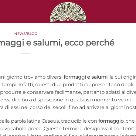
NEWS/BLOG
maggi e salumi, ecco perché
gni giorno troviamo diversi
formaggi e salumi
, la cui orig
i tempi. Infatti, questi due prodotti rappresentano degli
produrre e conservare facilmente, pertanto adatti ai dive
riserva di cibo a disposizione in qualsiasi momento ve ne
 di essi nel corso dei secoli, fino ad arrivare ai giorni nost
dalla parola latina Caseus, traducibile con
formaggio
, che
ico vocabolo greco. Questo termine designava il contenit