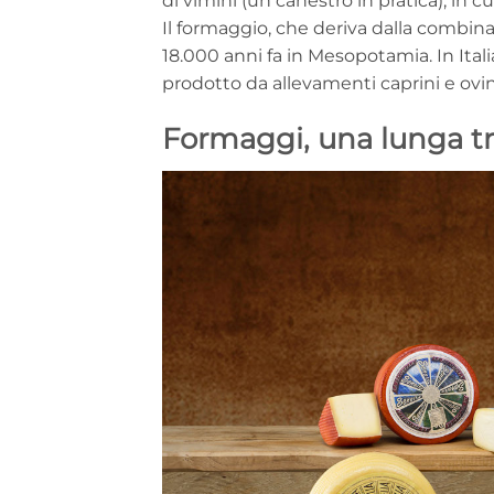
di vimini (un canestro in pratica), in cu
Il formaggio, che deriva dalla combin
18.000 anni fa in Mesopotamia. In Ital
prodotto da allevamenti caprini e ovin
Formaggi, una lunga tr