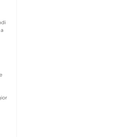
ndi
 a
e
a
ior