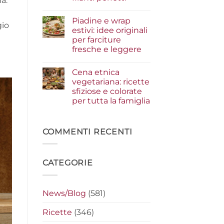
ma.
i
condimenti
Nessun
a
commento
Piadine e wrap
su
crudo
gio
Serata
che
estivi: idee originali
cinema
fanno
per farciture
a
la
casa:
differenza
fresche e leggere
i
segreti
Nessun
per
commento
Cena etnica
su
preparare
Piadine
i
vegetariana: ricette
e
nachos
sfiziose e colorate
wrap
filanti
estivi:
perfetti
per tutta la famiglia
idee
originali
Nessun
per
commento
su
farciture
Cena
COMMENTI RECENTI
fresche
etnica
e
vegetariana:
leggere
ricette
sfiziose
CATEGORIE
e
colorate
per
tutta
la
News/Blog
(581)
famiglia
Ricette
(346)