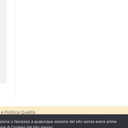
e
Politica Qualità
azione o l’accesso a qualunque sezione del sito senza avere prima
one di Cookies dal sito stesso.