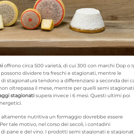
ni
offrono circa 500 varietà, di cui 300 con marchi Dop o I
possono dividere tra freschi e stagionati, mentre le
 di stagionatura tendono a differenziarsi a seconda dei ca
non oltrepassa il mese, mentre per quelli semi stagionati
ggi stagionati
supera invece i 6 mesi. Questi ultimi poi
ergetici.
ne altamente nutritiva un formaggio dovrebbe essere
 tale motivo, nel corso dei secoli, i contadini
i pane e del vino. I prodotti semi stagionati e stagionati