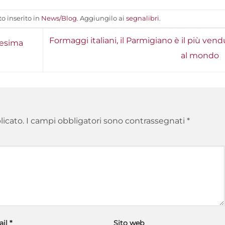
o inserito in
News/Blog
. Aggiungilo ai
segnalibri
.
Formaggi italiani, il Parmigiano è il più ven
uesima
al mondo
licato.
I campi obbligatori sono contrassegnati
*
ail
*
Sito web