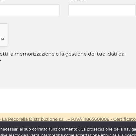
tti la memorizzazione e la gestione dei tuoi dati da
*
©
La Pecorella Distribuzione s.r.l. – P.IVA 11865601006 -
Certificato
 (necessari al suo corretto funzionamento). La prosecuzione della navig
CONSENSO AI COOKIES
ative ai Cookies verrà interpretata come accettazione implicita alla ricezi