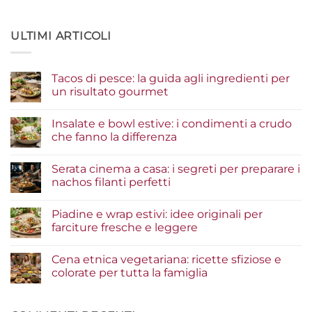
ULTIMI ARTICOLI
Tacos di pesce: la guida agli ingredienti per
un risultato gourmet
Nessun
commento
Insalate e bowl estive: i condimenti a crudo
su
Tacos
che fanno la differenza
di
pesce:
Nessun
la
commento
Serata cinema a casa: i segreti per preparare i
guida
su
agli
Insalate
nachos filanti perfetti
ingredienti
e
per
bowl
Nessun
un
estive:
commento
Piadine e wrap estivi: idee originali per
risultato
i
su
gourmet
condimenti
Serata
farciture fresche e leggere
a
cinema
crudo
a
Nessun
che
casa:
commento
Cena etnica vegetariana: ricette sfiziose e
fanno
i
su
la
segreti
Piadine
colorate per tutta la famiglia
differenza
per
e
preparare
wrap
Nessun
i
estivi:
commento
nachos
idee
su