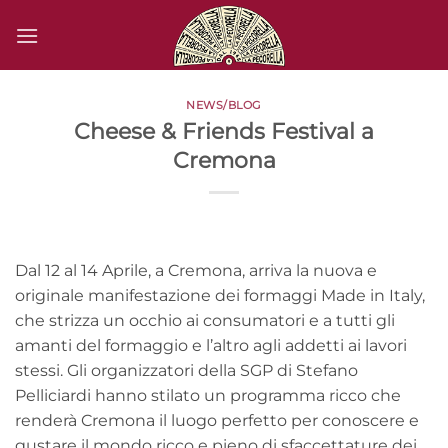
Salta
ai
contenuti
NEWS/BLOG
Cheese & Friends Festival a
Cremona
Dal 12 al 14 Aprile, a Cremona, arriva la nuova e
originale manifestazione dei formaggi Made in Italy,
che strizza un occhio ai consumatori e a tutti gli
amanti del formaggio e l’altro agli addetti ai lavori
stessi. Gli organizzatori della SGP di Stefano
Pelliciardi hanno stilato un programma ricco che
renderà Cremona il luogo perfetto per conoscere e
gustare il mondo ricco e pieno di sfaccettature dei