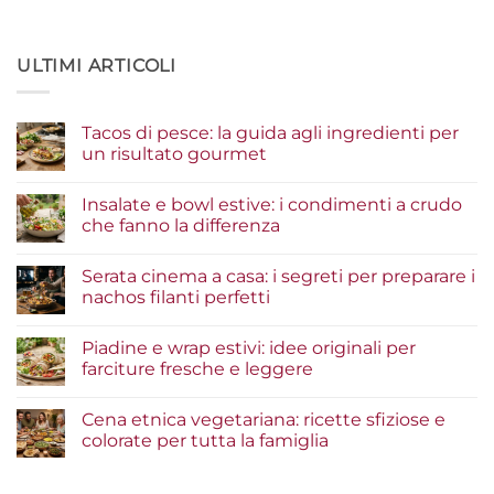
ULTIMI ARTICOLI
Tacos di pesce: la guida agli ingredienti per
un risultato gourmet
Nessun
commento
Insalate e bowl estive: i condimenti a crudo
su
Tacos
che fanno la differenza
di
pesce:
Nessun
la
commento
Serata cinema a casa: i segreti per preparare i
guida
su
agli
Insalate
nachos filanti perfetti
ingredienti
e
per
bowl
Nessun
un
estive:
commento
Piadine e wrap estivi: idee originali per
risultato
i
su
gourmet
condimenti
Serata
farciture fresche e leggere
a
cinema
crudo
a
Nessun
che
casa:
commento
Cena etnica vegetariana: ricette sfiziose e
fanno
i
su
la
segreti
Piadine
colorate per tutta la famiglia
differenza
per
e
preparare
wrap
Nessun
i
estivi:
commento
nachos
idee
su