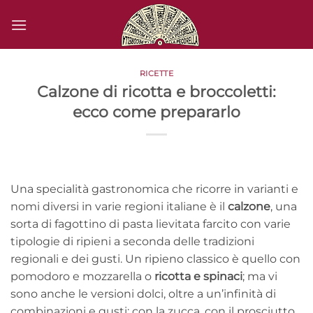
Salta
ai
contenuti
RICETTE
Calzone di ricotta e broccoletti:
ecco come prepararlo
Una specialità gastronomica che ricorre in varianti e
nomi diversi in varie regioni italiane è il
calzone
, una
sorta di fagottino di pasta lievitata farcito con varie
tipologie di ripieni a seconda delle tradizioni
regionali e dei gusti. Un ripieno classico è quello con
pomodoro e mozzarella o
ricotta e spinaci
; ma vi
sono anche le versioni dolci, oltre a un’infinità di
combinazioni e gusti: con la zucca, con il prosciutto,