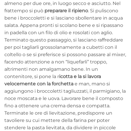
almeno per due ore, in luogo secco e asciutto. Nel
frattempo si può
preparare il ripieno
. Si puliscono
bene i broccoletti e si lasciano sbollentare in acqua
salata. Appena pronti si scolano bene e si ripassano
in padella con un filo di olio e rosolati con aglio.
Terminato questo passaggio, si lasciano raffreddare
per poi tagliarli grossolanamente a cubetti con il
coltello o se si preferisce si possono passare al mixer,
facendo attenzione a non “liquefarli” troppo,
altrimenti non amalgamano bene. In un
contenitore, si pone la r
icotta e la si lavora
velocemente con la forchetta
e man, mano si
aggiungono i broccoletti tagliuzzati, il parmigiano, la
noce moscata e le uova. Lavorare bene il composto
fino a ottenere una crema densa e compatta.
Terminate le ore di lievitazione, predisporre un
tavoliere su cui mettere della farina per poter
stendere la pasta lievitata, da dividere in piccole