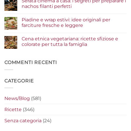
Serata cinema a casa: i segreti per preparare i
guida
su
agli
Insalate
nachos filanti perfetti
ingredienti
e
per
bowl
Nessun
un
estive:
commento
Piadine e wrap estivi: idee originali per
risultato
i
su
gourmet
condimenti
Serata
farciture fresche e leggere
a
cinema
crudo
a
Nessun
che
casa:
commento
Cena etnica vegetariana: ricette sfiziose e
fanno
i
su
la
segreti
Piadine
colorate per tutta la famiglia
differenza
per
e
preparare
wrap
Nessun
i
estivi:
commento
nachos
idee
su
filanti
originali
Cena
COMMENTI RECENTI
perfetti
per
etnica
farciture
vegetariana:
fresche
ricette
e
sfiziose
CATEGORIE
leggere
e
colorate
per
tutta
la
News/Blog
(581)
famiglia
Ricette
(346)
Senza categoria
(24)