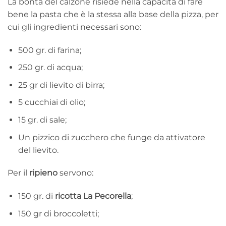
La bontà del calzone risiede nella capacità di fare
bene la pasta che è la stessa alla base della pizza, per
cui gli ingredienti necessari sono:
500 gr. di farina;
250 gr. di acqua;
25 gr di lievito di birra;
5 cucchiai di olio;
15 gr. di sale;
Un pizzico di zucchero che funge da attivatore
del lievito.
Per il
ripieno
servono:
150 gr. di
ricotta La Pecorella
;
150 gr di broccoletti;