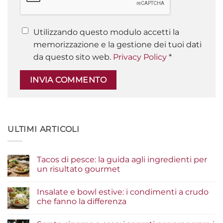
Utilizzando questo modulo accetti la
memorizzazione e la gestione dei tuoi dati
da questo sito web.
Privacy Policy
*
ULTIMI ARTICOLI
Tacos di pesce: la guida agli ingredienti per
un risultato gourmet
Nessun
commento
Insalate e bowl estive: i condimenti a crudo
su
Tacos
che fanno la differenza
di
pesce:
Nessun
la
commento