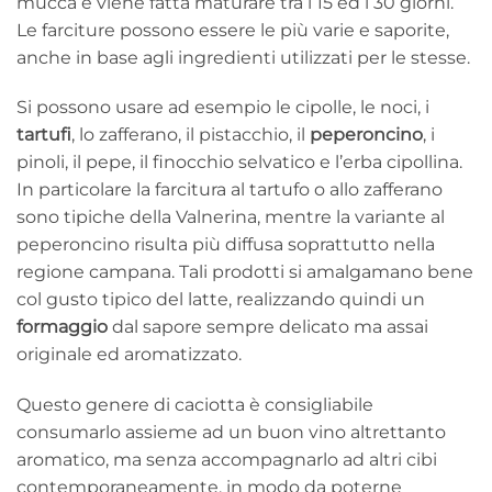
mucca e viene fatta maturare tra i 15 ed i 30 giorni.
Le farciture possono essere le più varie e saporite,
anche in base agli ingredienti utilizzati per le stesse.
Si possono usare ad esempio le cipolle, le noci, i
tartufi
, lo zafferano, il pistacchio, il
peperoncino
, i
pinoli, il pepe, il finocchio selvatico e l’erba cipollina.
In particolare la farcitura al tartufo o allo zafferano
sono tipiche della Valnerina, mentre la variante al
peperoncino risulta più diffusa soprattutto nella
regione campana. Tali prodotti si amalgamano bene
col gusto tipico del latte, realizzando quindi un
formaggio
dal sapore sempre delicato ma assai
originale ed aromatizzato.
Questo genere di caciotta è consigliabile
consumarlo assieme ad un buon vino altrettanto
aromatico, ma senza accompagnarlo ad altri cibi
contemporaneamente, in modo da poterne