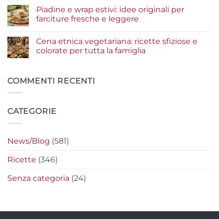
un
estive:
commento
Piadine e wrap estivi: idee originali per
risultato
i
su
gourmet
condimenti
Serata
farciture fresche e leggere
a
cinema
crudo
a
Nessun
che
casa:
commento
Cena etnica vegetariana: ricette sfiziose e
fanno
i
su
la
segreti
Piadine
colorate per tutta la famiglia
differenza
per
e
preparare
wrap
Nessun
i
estivi:
commento
nachos
idee
su
filanti
originali
Cena
COMMENTI RECENTI
perfetti
per
etnica
farciture
vegetariana:
fresche
ricette
e
sfiziose
CATEGORIE
leggere
e
colorate
per
tutta
la
News/Blog
(581)
famiglia
Ricette
(346)
Senza categoria
(24)