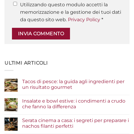
Utilizzando questo modulo accetti la
memorizzazione e la gestione dei tuoi dati
da questo sito web.
Privacy Policy
*
ULTIMI ARTICOLI
Tacos di pesce: la guida agli ingredienti per
un risultato gourmet
Nessun
commento
Insalate e bowl estive: i condimenti a crudo
su
Tacos
che fanno la differenza
di
pesce:
Nessun
la
commento
Serata cinema a casa: i segreti per preparare i
guida
su
agli
Insalate
nachos filanti perfetti
ingredienti
e
per
bowl
Nessun