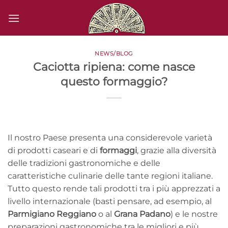
Salta
ai
contenuti
NEWS/BLOG
Caciotta ripiena: come nasce
questo formaggio?
Il nostro Paese presenta una considerevole varietà
di prodotti caseari e di
formaggi
, grazie alla diversità
delle tradizioni gastronomiche e delle
caratteristiche culinarie delle tante regioni italiane.
Tutto questo rende tali prodotti tra i più apprezzati a
livello internazionale (basti pensare, ad esempio, al
Parmigiano Reggiano
o al
Grana Padano
) e le nostre
preparazioni gastronomiche tra le migliori e più