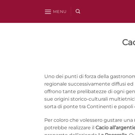
Salta
ai
MENU
contenuti
Cac
Uno dei punti di forza della gastronomia
regionale successivamente diffusi ed a
offrono tante prelibatezze di ogni gen
sue origini storico-culturali multietni
sorta di ponte tra Continenti e popoli 
Per coloro che volessero gustare una
potrebbe realizzare il
Cacio all’argenti