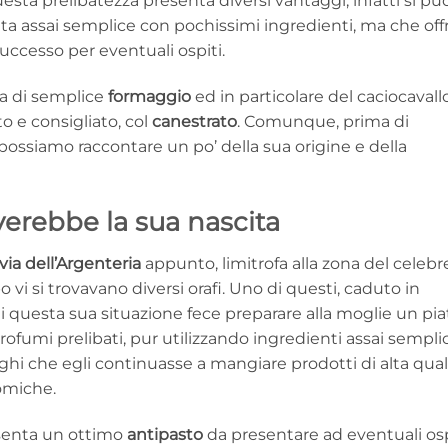
uesta prelibatezza presenta diversi vantaggi, infatti si pu
a assai semplice con pochissimi ingredienti, ma che off
successo per eventuali ospiti.
ta di semplice
formaggio
ed in particolare del caciocavall
 e consigliato, col
canestrato
. Comunque, prima di
 possiamo raccontare un po’ della sua origine e della
verebbe la sua nascita
via dell’Argenteria
appunto, limitrofa alla zona del celebr
 vi si trovavano diversi orafi. Uno di questi, caduto in
i di questa sua situazione fece preparare alla moglie un pia
umi prelibati, pur utilizzando ingredienti assai semplic
lleghi che egli continuasse a mangiare prodotti di alta qual
omiche.
esenta un ottimo
antipasto
da presentare ad eventuali osp