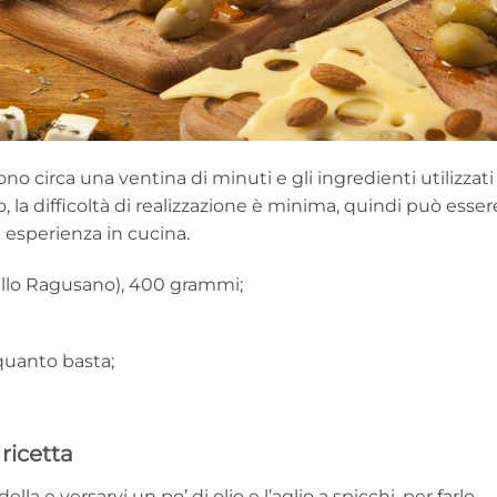
no circa una ventina di minuti e gli ingredienti utilizzati
 la difficoltà di realizzazione è minima, quindi può esser
esperienza in cucina.
llo Ragusano), 400 grammi;
 quanto basta;
 ricetta
a e versarvi un po’ di olio e l’aglio a spicchi, per farlo