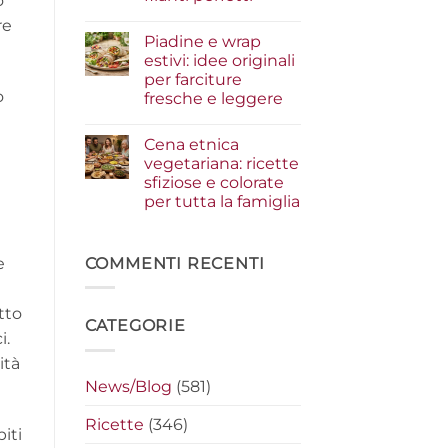
ò
i
condimenti
Nessun
re
a
commento
Piadine e wrap
su
crudo
Serata
che
estivi: idee originali
cinema
fanno
per farciture
a
la
casa:
differenza
o
fresche e leggere
i
segreti
Nessun
per
commento
Cena etnica
su
preparare
Piadine
i
vegetariana: ricette
e
nachos
sfiziose e colorate
wrap
filanti
estivi:
perfetti
per tutta la famiglia
idee
originali
Nessun
per
commento
su
farciture
Cena
COMMENTI RECENTI
fresche
e
etnica
e
vegetariana:
leggere
ricette
tto
sfiziose
CATEGORIE
e
i.
colorate
per
ità
tutta
la
News/Blog
(581)
famiglia
Ricette
(346)
iti