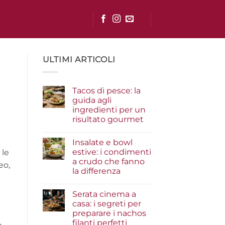
ULTIMI ARTICOLI
Tacos di pesce: la
guida agli
ingredienti per un
risultato gourmet
Nessun
commento
Insalate e bowl
su
Tacos
estive: i condimenti
 le
di
a crudo che fanno
pesce:
eo,
la
la differenza
guida
agli
Nessun
ingredienti
commento
Serata cinema a
su
per
Insalate
un
casa: i segreti per
e
risultato
preparare i nachos
bowl
gourmet
estive:
filanti perfetti