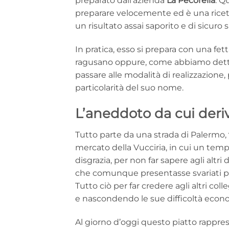
preparato dall’azienda
La Pecorella
. Q
preparare velocemente ed è una ricett
un risultato assai saporito e di sicuro 
In pratica, esso si prepara con una fet
ragusano oppure, come abbiamo detto
passare alle modalità di realizzazione,
particolarità del suo nome.
L’aneddoto da cui deri
Tutto parte da una strada di Palermo,
mercato della Vucciria, in cui un tempo
disgrazia, per non far sapere agli altr
che comunque presentasse svariati prof
Tutto ciò per far credere agli altri co
e nascondendo le sue difficoltà econ
Al giorno d’oggi questo piatto rappr