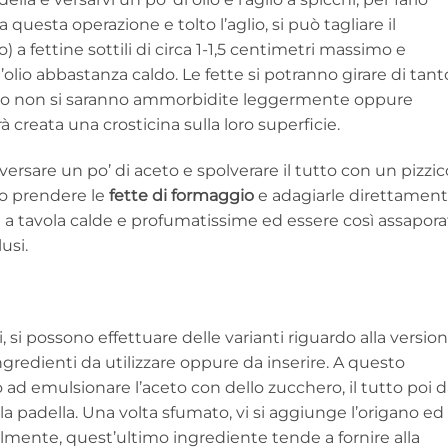
questa operazione e tolto l’aglio, si può tagliare il
 a fettine sottili di circa 1-1,5 centimetri massimo e
l’olio abbastanza caldo. Le fette si potranno girare di tant
ando non si saranno ammorbidite leggermente oppure
 creata una crosticina sulla loro superficie.
 versare un po’ di aceto e spolverare il tutto con un pizzic
no prendere le
fette di formaggio
e adagiarle direttamen
e a tavola calde e profumatissime ed essere così assapor
usi.
, si possono effettuare delle varianti riguardo alla versio
ingredienti da utilizzare oppure da inserire. A questo
ad emulsionare l’aceto con dello zucchero, il tutto poi 
ella padella. Una volta sfumato, vi si aggiunge l’origano ed
lmente, quest’ultimo ingrediente tende a fornire alla