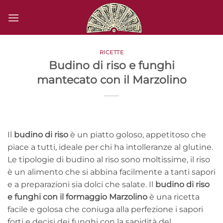
Salta
ai
contenuti
RICETTE
Budino di riso e funghi
mantecato con il Marzolino
Il
budino di riso
è un piatto goloso, appetitoso che
piace a tutti, ideale per chi ha intolleranze al glutine.
Le tipologie di budino al riso sono moltissime, il riso
è un alimento che si abbina facilmente a tanti sapori
e a preparazioni sia dolci che salate. Il
budino di riso
e funghi con il formaggio Marzolino
è una ricetta
facile e golosa che coniuga alla perfezione i sapori
forti e decisi dei funghi con la sapidità del