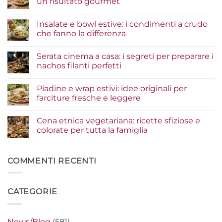
un risultato gourmet
Nessun
commento
Insalate e bowl estive: i condimenti a crudo
su
Tacos
che fanno la differenza
di
pesce:
Nessun
la
commento
Serata cinema a casa: i segreti per preparare i
guida
su
agli
Insalate
nachos filanti perfetti
ingredienti
e
per
bowl
Nessun
un
estive:
commento
Piadine e wrap estivi: idee originali per
risultato
i
su
gourmet
condimenti
Serata
farciture fresche e leggere
a
cinema
crudo
a
Nessun
che
casa:
commento
Cena etnica vegetariana: ricette sfiziose e
fanno
i
su
la
segreti
Piadine
colorate per tutta la famiglia
differenza
per
e
preparare
wrap
Nessun
i
estivi:
commento
nachos
idee
su
filanti
originali
Cena
COMMENTI RECENTI
perfetti
per
etnica
farciture
vegetariana:
fresche
ricette
e
sfiziose
CATEGORIE
leggere
e
colorate
per
tutta
la
News/Blog
(581)