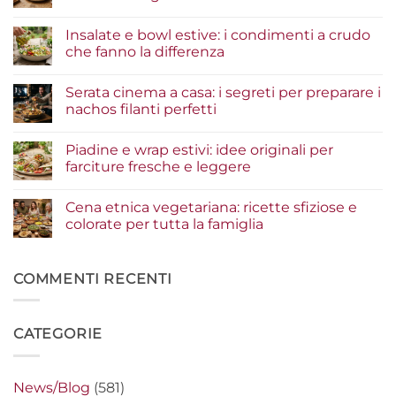
Nessun
commento
Insalate e bowl estive: i condimenti a crudo
su
Tacos
che fanno la differenza
di
pesce:
Nessun
la
commento
Serata cinema a casa: i segreti per preparare i
guida
su
agli
Insalate
nachos filanti perfetti
ingredienti
e
per
bowl
Nessun
un
estive:
commento
Piadine e wrap estivi: idee originali per
risultato
i
su
gourmet
condimenti
Serata
farciture fresche e leggere
a
cinema
crudo
a
Nessun
che
casa:
commento
Cena etnica vegetariana: ricette sfiziose e
fanno
i
su
la
segreti
Piadine
colorate per tutta la famiglia
differenza
per
e
preparare
wrap
Nessun
i
estivi:
commento
nachos
idee
su
filanti
originali
Cena
COMMENTI RECENTI
perfetti
per
etnica
farciture
vegetariana:
fresche
ricette
e
sfiziose
CATEGORIE
leggere
e
colorate
per
tutta
la
News/Blog
(581)
famiglia