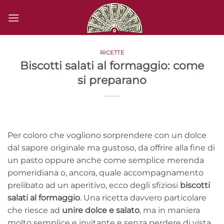
Salta
ai
contenuti
RICETTE
Biscotti salati al formaggio: come
si preparano
Per coloro che vogliono sorprendere con un dolce
dal sapore originale ma gustoso, da offrire alla fine di
un pasto oppure anche come semplice merenda
pomeridiana o, ancora, quale accompagnamento
prelibato ad un aperitivo, ecco degli sfiziosi
biscotti
salati al formaggio
. Una ricetta davvero particolare
che riesce ad
unire dolce e salato
, ma in maniera
molto semplice e invitante e senza perdere di vista