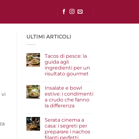
ULTIMI ARTICOLI
Tacos di pesce: la
guida agli
ingredienti per un
risultato gourmet
Nessun
commento
Insalate e bowl
su
Tacos
estive: i condimenti
 vi
di
a crudo che fanno
pesce:
la
la differenza
guida
agli
Nessun
ingredienti
commento
Serata cinema a
su
per
za
Insalate
un
casa: i segreti per
e
risultato
preparare i nachos
bowl
gourmet
estive:
filanti perfetti