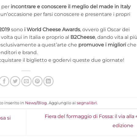
i per
incontrare e conoscere il meglio del made in Italy
di un’occasione per farsi conoscere e presentare i propri
2019
sono
i World Cheese Awards
, ovvero gli Oscar dei
olta qui in Italia e proprio al
B2Cheese
, dando vita al pi
sclusivamente a quest’arte che
promuove i migliori
che 
enditori e brand.
quistare il biglietto e godervi queste due giornate!
o inserito in
News/Blog
. Aggiungilo ai
segnalibri
.
Fiera del formaggio di Fossa: il via alla
sa si
edizione