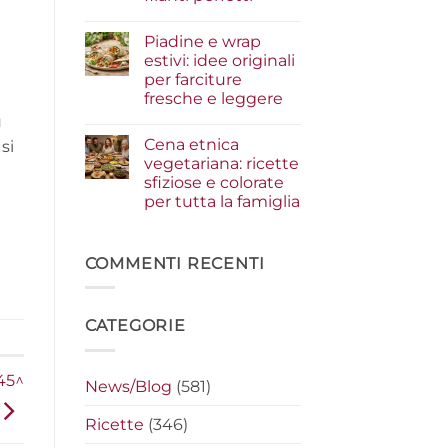
i
condimenti
Nessun
a
commento
Piadine e wrap
su
crudo
Serata
che
estivi: idee originali
cinema
fanno
per farciture
a
la
casa:
differenza
fresche e leggere
i
segreti
Nessun
ù
per
commento
Cena etnica
su
si
preparare
Piadine
i
vegetariana: ricette
e
nachos
sfiziose e colorate
wrap
filanti
estivi:
perfetti
per tutta la famiglia
idee
originali
Nessun
per
commento
su
farciture
Cena
COMMENTI RECENTI
fresche
etnica
e
vegetariana:
leggere
ricette
sfiziose
CATEGORIE
e
colorate
per
tutta
la
 45^
News/Blog
(581)
famiglia
Ricette
(346)