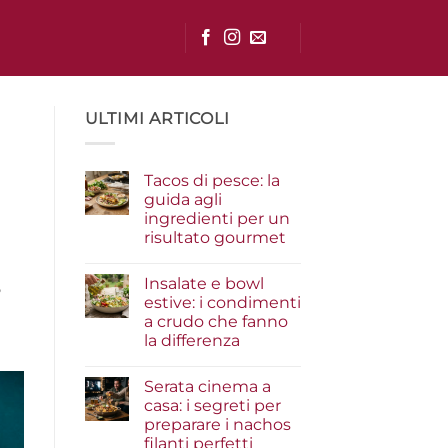
ULTIMI ARTICOLI
Tacos di pesce: la
guida agli
ingredienti per un
risultato gourmet
Nessun
commento
Insalate e bowl
su
5
Tacos
estive: i condimenti
di
a crudo che fanno
pesce:
la
la differenza
guida
agli
Nessun
ingredienti
commento
Serata cinema a
su
per
Insalate
un
casa: i segreti per
e
risultato
preparare i nachos
bowl
gourmet
estive:
filanti perfetti