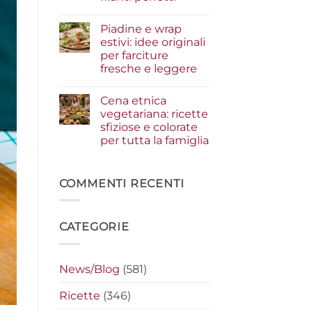
i
condimenti
Nessun
a
commento
Piadine e wrap
su
crudo
Serata
che
estivi: idee originali
cinema
fanno
per farciture
a
la
casa:
differenza
fresche e leggere
i
segreti
Nessun
per
commento
Cena etnica
su
preparare
Piadine
i
vegetariana: ricette
e
nachos
sfiziose e colorate
wrap
filanti
estivi:
perfetti
per tutta la famiglia
idee
originali
Nessun
per
commento
su
farciture
Cena
COMMENTI RECENTI
fresche
etnica
e
vegetariana:
leggere
ricette
sfiziose
CATEGORIE
e
colorate
per
tutta
la
News/Blog
(581)
famiglia
Ricette
(346)