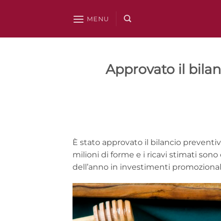
Salta
ai
MENU
contenuti
Approvato il bila
È stato approvato il bilancio preventi
milioni di forme e i ricavi stimati sono d
dell’anno in investimenti promozionali 