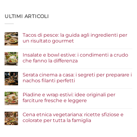
ULTIMI ARTICOLI
Tacos di pesce: la guida agli ingredienti per
un risultato gourmet
Nessun
commento
Insalate e bowl estive: i condimenti a crudo
su
Tacos
che fanno la differenza
di
pesce:
Nessun
la
commento
Serata cinema a casa: i segreti per preparare i
guida
su
agli
Insalate
nachos filanti perfetti
ingredienti
e
per
bowl
Nessun
un
estive:
commento
Piadine e wrap estivi: idee originali per
risultato
i
su
gourmet
condimenti
Serata
farciture fresche e leggere
a
cinema
crudo
a
Nessun
che
casa:
commento
Cena etnica vegetariana: ricette sfiziose e
fanno
i
su
la
segreti
Piadine
colorate per tutta la famiglia
differenza
per
e
preparare
wrap
Nessun
i
estivi:
commento
nachos
idee
su