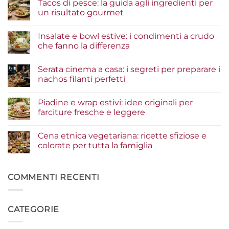
Tacos di pesce: la guida agli ingredienti per
un risultato gourmet
Nessun
commento
Insalate e bowl estive: i condimenti a crudo
su
Tacos
che fanno la differenza
di
pesce:
Nessun
la
commento
Serata cinema a casa: i segreti per preparare i
guida
su
agli
Insalate
nachos filanti perfetti
ingredienti
e
per
bowl
Nessun
un
estive:
commento
Piadine e wrap estivi: idee originali per
risultato
i
su
gourmet
condimenti
Serata
farciture fresche e leggere
a
cinema
crudo
a
Nessun
che
casa:
commento
Cena etnica vegetariana: ricette sfiziose e
fanno
i
su
la
segreti
Piadine
colorate per tutta la famiglia
differenza
per
e
preparare
wrap
Nessun
i
estivi:
commento
nachos
idee
su
filanti
originali
Cena
COMMENTI RECENTI
perfetti
per
etnica
farciture
vegetariana:
fresche
ricette
e
sfiziose
CATEGORIE
leggere
e
colorate
per
tutta